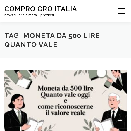
Passa
COMPRO ORO ITALIA
al
Menu
contenuto
news su oro e metalli preziosi
HOME
QUOTAZIONE ORO
ELENCO
INFO
TAG:
MONETA DA 500 LIRE
QUANTO VALE
CHI SIAMO
FORUM
HELP CENTER