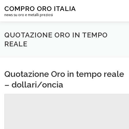
Passa
COMPRO ORO ITALIA
al
contenuto
news su oro e metalli preziosi
HOME
QUOTAZIONE ORO
ELENCO
INFO
CH
QUOTAZIONE ORO IN TEMPO
REALE
Quotazione Oro in tempo reale
– dollari/oncia