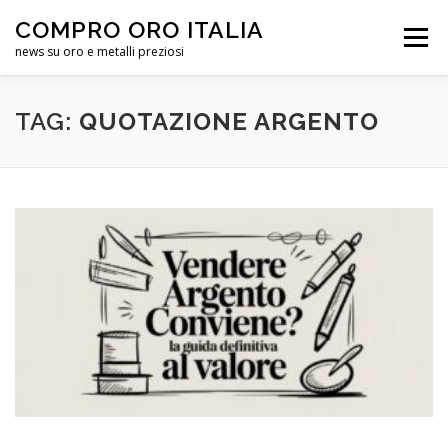
Passa
COMPRO ORO ITALIA
al
Menu
contenuto
news su oro e metalli preziosi
HOME
QUOTAZIONE ORO
ELENCO
INFO
TAG:
QUOTAZIONE ARGENTO
CHI SIAMO
FORUM
HELP CENTER