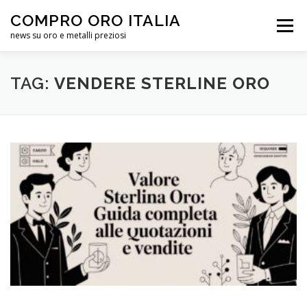
Passa
COMPRO ORO ITALIA
al
Menu
contenuto
news su oro e metalli preziosi
HOME
QUOTAZIONE ORO
ELENCO
INFO
TAG:
VENDERE STERLINE ORO
CHI SIAMO
FORUM
HELP CENTER