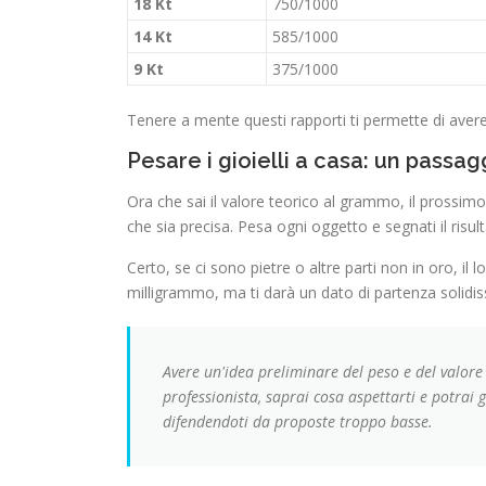
18 Kt
750/1000
14 Kt
585/1000
9 Kt
375/1000
Tenere a mente questi rapporti ti permette di avere
Pesare i gioielli a casa: un passa
Ora che sai il valore teorico al grammo, il prossimo
che sia precisa. Pesa ogni oggetto e segnati il risult
Certo, se ci sono pietre o altre parti non in oro, i
milligrammo, ma ti darà un dato di partenza solidi
Avere un'idea preliminare del peso e del valor
professionista, saprai cosa aspettarti e potrai g
difendendoti da proposte troppo basse.