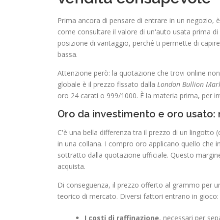
Prima ancora di pensare di entrare in un negozio, è
come consultare il valore di un'auto usata prima di
posizione di vantaggio, perché ti permette di capire 
bassa.
Attenzione però: la quotazione che trovi online non 
globale è il prezzo fissato dalla
London Bullion Mark
oro 24 carati o 999/1000. È la materia prima, per in
Oro da investimento e oro usato: 
C'è una bella differenza tra il prezzo di un lingotto
in una collana. I compro oro applicano quello che 
sottratto dalla quotazione ufficiale. Questo margine
acquista.
Di conseguenza, il prezzo offerto al grammo per un 
teorico di mercato. Diversi fattori entrano in gioco:
I costi di raffinazione
, necessari per sepa