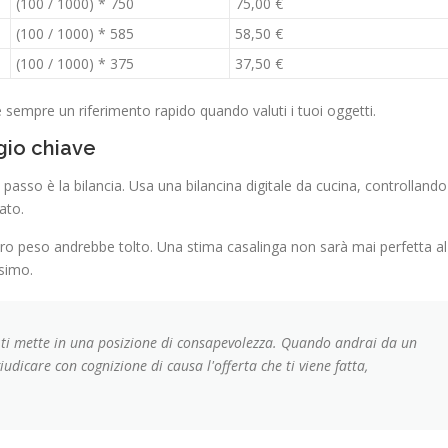
(100 / 1000) * 750
75,00 €
(100 / 1000) * 585
58,50 €
(100 / 1000) * 375
37,50 €
 sempre un riferimento rapido quando valuti i tuoi oggetti.
ggio chiave
 passo è la bilancia. Usa una bilancina digitale da cucina, controllando
ato.
l loro peso andrebbe tolto. Una stima casalinga non sarà mai perfetta al
ssimo.
e ti mette in una posizione di consapevolezza. Quando andrai da un
iudicare con cognizione di causa l'offerta che ti viene fatta,