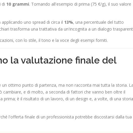
i di
10 grammi
. Tornando all'esempio di prima (75 €/g), il suo valore
a applicando uno spread di circa il
13%
, una percentuale del tutto
iari trasforma una trattativa da un'incognita a un dialogo trasparent
azioni, con lo stile, il tono e la voce degli esempi forniti.
no la valutazione finale del
è un ottimo punto di partenza, ma non racconta mai tutta la storia. L
 cambiare, e di molto, a seconda di fattori che vanno ben oltre il
prima; è il risultato di un lavoro, di un design e, a volte, di una stori
hé l'offerta finale di un professionista potrebbe discostarsi dalla tua