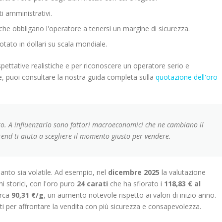
i amministrativi.
 che obbligano l'operatore a tenersi un margine di sicurezza.
otato in dollari su scala mondiale.
ettative realistiche e per riconoscere un operatore serio e
, puoi consultare la nostra guida completa sulla
quotazione dell'oro
to. A influenzarlo sono fattori macroeconomici che ne cambiano il
rend ti aiuta a scegliere il momento giusto per vendere.
anto sia volatile. Ad esempio, nel
dicembre 2025
la valutazione
i storici, con l'oro puro
24 carati
che ha sfiorato i
118,83 € al
irca
90,31 €/g
, un aumento notevole rispetto ai valori di inizio anno.
ti per affrontare la vendita con più sicurezza e consapevolezza.