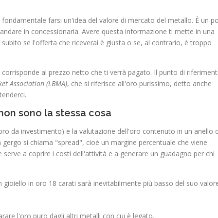
 fondamentale farsi un'idea del valore di mercato del metallo. È un po
 andare in concessionaria. Avere questa informazione ti mette in una
subito se l'offerta che riceverai è giusta o se, al contrario, è troppo
corrisponde al prezzo netto che ti verrà pagato. Il punto di riferimen
et Association (LBMA)
, che si riferisce all'oro purissimo, detto anche
tenderci.
non sono la stessa cosa
 (oro da investimento) e la valutazione dell'oro contenuto in un anello 
in gergo si chiama "spread", cioè un margine percentuale che viene
 serve a coprire i costi dell'attività e a generare un guadagno per chi
gioiello in oro 18 carati sarà inevitabilmente più basso del suo valor
rare l'oro puro dagli altri metalli con cui è legato.