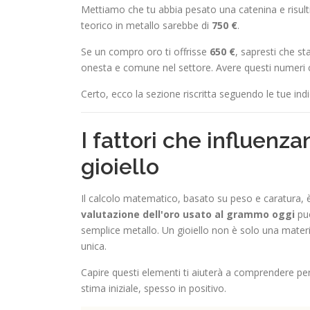
Mettiamo che tu abbia pesato una catenina e risult
teorico in metallo sarebbe di
750 €
.
Se un compro oro ti offrisse
650 €
, sapresti che st
onesta e comune nel settore. Avere questi numeri ch
Certo, ecco la sezione riscritta seguendo le tue indic
I fattori che influenza
gioiello
Il calcolo matematico, basato su peso e caratura, 
valutazione dell'oro usato al grammo oggi
può
semplice metallo. Un gioiello non è solo una materia 
unica.
Capire questi elementi ti aiuterà a comprendere perc
stima iniziale, spesso in positivo.