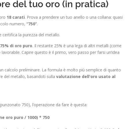
re del tuo oro (in pratica)
 oro
18 carati
. Prova a prendere un tuo anello o una collana: quasi
iccolo numero,
“750”
.
 certifica la purezza del metallo.
75% di oro puro
. Il restante 25% è una lega di altri metalli (come
lavorabile. Capire questo è il primo, vero passo per farsi un’idea
 calcolo preliminare. La formula è molto più semplice di quanto
re del metallo, basandoti sulla
valutazione dell'oro usato al
i (punzonato 750), l’operazione da fare è questa:
e oro puro / 1000) * 750