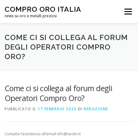
Passa
COMPRO ORO ITALIA
al
Menu
contenuto
news su oro e metalli preziosi
HOME
QUOTAZIONE ORO
ELENCO
INFO
COME CI SI COLLEGA AL FORUM
DEGLI OPERATORI COMPRO
ORO?
CHI SIAMO
FORUM
HELP CENTER
Come ci si collega al forum degli
Operatori Compro Oro?
PUBBLICATO IL
17 FEBBRAIO 2025
DI
REDAZIONE
Contatta l’assistenza all’email info@sedei.it